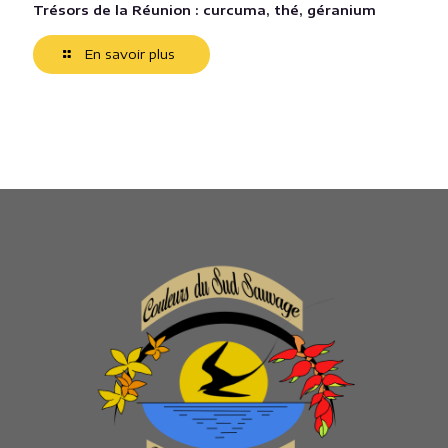
Média
Contact
Contact
Réservez votre séjour
Contactez-nous
La villa Couleurs du Sud Sauvage située à
360m d'altitude sur l'Ile de la Réunion dans un
écrin de verdure avec une vue imprenable sur
la mer
vous propose 3 hébergements de type
chambre d'hôtes et meublé de tourisme.
Piscine, jardin, massage, jacuzzi, excursions...,