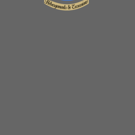
tout est prévu pour que votre séjour à La
Réunion, dans notre villa Couleurs du Sud
Sauvage reste inoubliable.
© 2024 Villa Couleurs du Sud Sauvage
| Saint Joseph -
Ile de La réunion - France | Tous droits réservés |
Mentions Légales